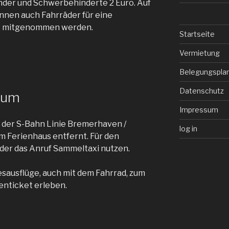
nder und Schwerbehinderte 2 Euro. Auf
nen auch Fahrräder für eine
ro mitgenommen werden.
Startseite
Vermietung
Belegungspla
Datenschutz
rum
Impressum
n der S-Bahn Linie Bremerhaven /
log in
om Ferienhaus entfernt. Für den
oder das Anruf Sammeltaxi nutzen.
gesausflüge, auch mit dem Fahrrad, zum
enticket erleben.