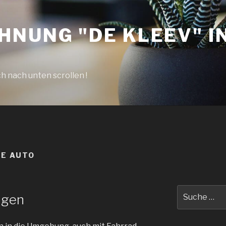
HNUNG "DE KLEEV" I
h nach unten scrollen !
NE AUTO
Suche
ügen
nach: