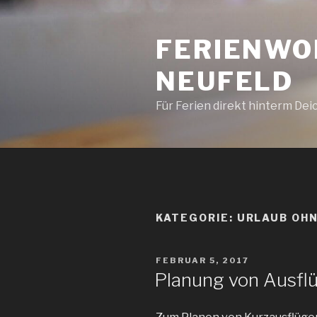
Zum
Inhalt
FERIENWO
springen
NEUFELD
Für Ferien direkt hinterm Deic
KATEGORIE: URLAUB OH
VERÖFFENTLICHT
FEBRUAR 5, 2017
AM
Planung von Ausfl