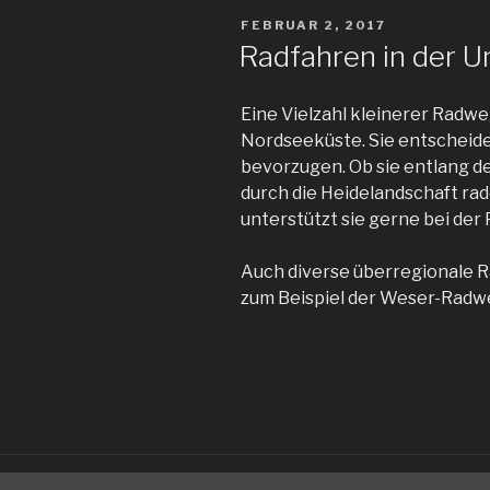
VERÖFFENTLICHT
FEBRUAR 2, 2017
AM
Radfahren in der
Eine Vielzahl kleinerer Radwe
Nordseeküste. Sie entscheide
bevorzugen. Ob sie entlang de
durch die Heidelandschaft rad
unterstützt sie gerne bei der
Auch diverse überregionale 
zum Beispiel der Weser-Rad