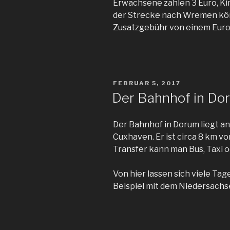
Erwachsene zahlen 3 Euro, Ki
der Strecke nach Wremen kön
Zusatzgebühr von einem Eu
VERÖFFENTLICHT
FEBRUAR 5, 2017
AM
Der Bahnhof in Do
Der Bahnhof in Dorum liegt a
Cuxhaven. Er ist circa 8 km v
Transfer kann man Bus, Taxi 
Von hier lassen sich viele Ta
Beispiel mit dem Niedersachs