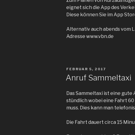
Zum Planen von Kurzausflügen
eignet sich die App des Ver
Diese können Sie im App Store
Alternativ auch abends vom 
Adresse www.vbn.de
VERÖFFENTLICHT
FEBRUAR 5, 2017
AM
Anruf Sammeltaxi
Das Sammeltaxi ist eine gute 
stündlich wobei eine Fahrt 
muss. Dies kann man telefoni
Die Fahrt dauert circa 15 Minu