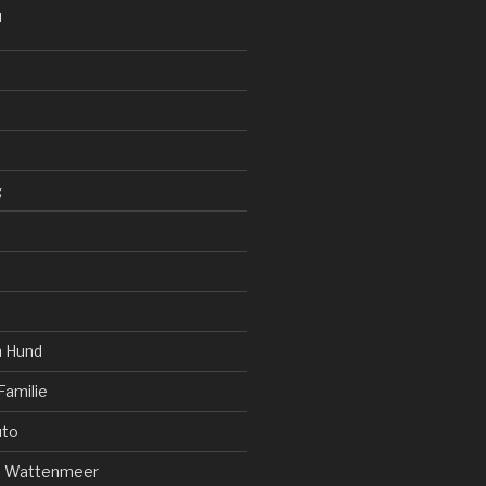
N
g
m Hund
Familie
uto
e Wattenmeer