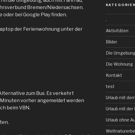
 in die Umgebung, auch mit Fahrrad,
KATEGORIE
kehrsverbund Bremen/Niedersachsen.
 oder bei Google Play finden.
.
Laptop der Ferienwohnung unter der
Aktivitäten
Bilder
Die Umgebun
Die Wohnung
Kontakt
test
Alternative zum Bus. Es verkehrt
Urlaub mit de
60 Minuten vorher angemeldet werden
sch beim VBN.
Urlaub mit der 
Urlaub ohne A
ten.
Weltnaturerb