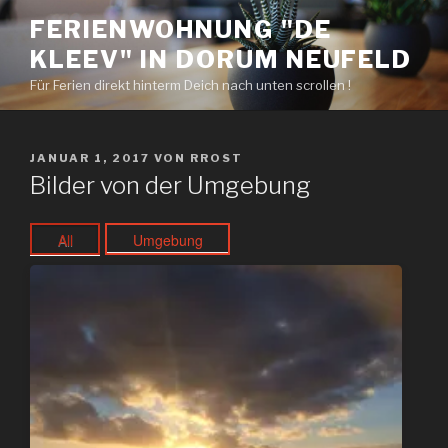
Zum
FERIENWOHNUNG "DE
Inhalt
KLEEV" IN DORUM NEUFELD
springen
Für Ferien direkt hinterm Deich nach unten scrollen !
VERÖFFENTLICHT
JANUAR 1, 2017
VON
RROST
AM
Bilder von der Umgebung
All
Umgebung